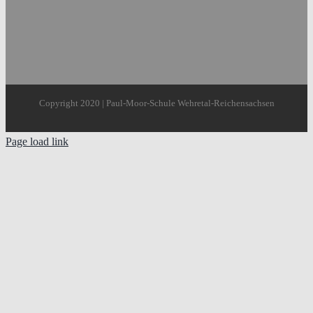
Copyright 2020 | Paul-Moor-Schule Wehretal-Reichensachsen
Page load link