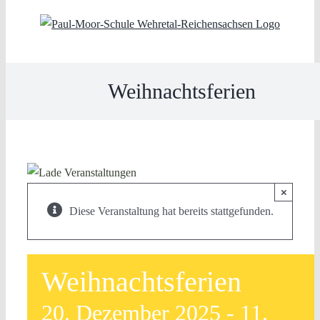
Skip
to
content
Weihnachtsferien
×
Diese Veranstaltung hat bereits stattgefunden.
Weihnachtsferien
20. Dezember 2025
-
11.