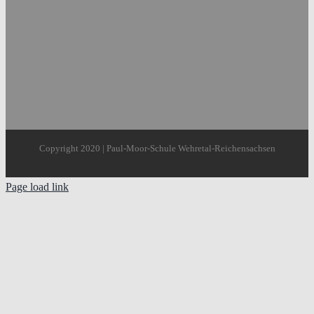
Copyright 2020 | Paul-Moor-Schule Wehretal-Reichensachsen
Page load link