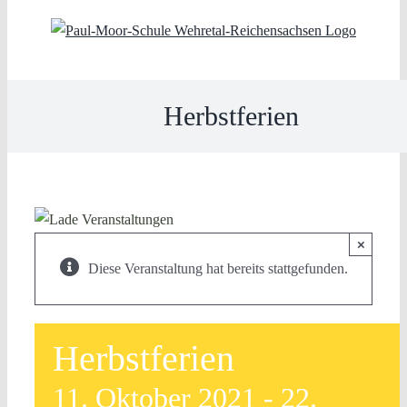
Skip
to
content
Herbstferien
×
Diese Veranstaltung hat bereits stattgefunden.
Herbstferien
11. Oktober 2021
-
22.