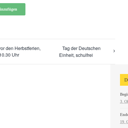
inzufügen
vor den Herbstferien,
Tag der Deutschen
10.30 Uhr
Einheit, schulfrei
D
Begi
3. O
End
19. 