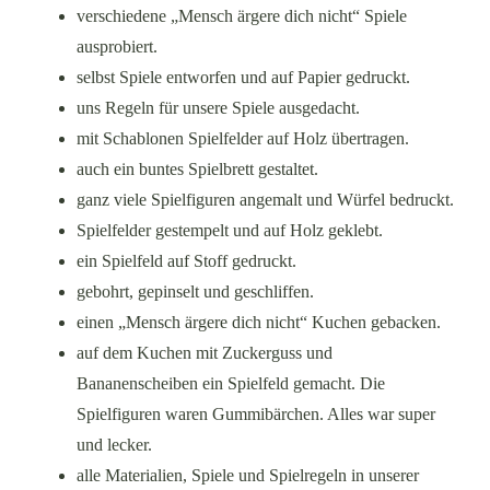
verschiedene „Mensch ärgere dich nicht“ Spiele
ausprobiert.
selbst Spiele entworfen und auf Papier gedruckt.
uns Regeln für unsere Spiele ausgedacht.
mit Schablonen Spielfelder auf Holz übertragen.
auch ein buntes Spielbrett gestaltet.
ganz viele Spielfiguren angemalt und Würfel bedruckt.
Spielfelder gestempelt und auf Holz geklebt.
ein Spielfeld auf Stoff gedruckt.
gebohrt, gepinselt und geschliffen.
einen „Mensch ärgere dich nicht“ Kuchen gebacken.
auf dem Kuchen mit Zuckerguss und
Bananenscheiben ein Spielfeld gemacht. Die
Spielfiguren waren Gummibärchen. Alles war super
und lecker.
alle Materialien, Spiele und Spielregeln in unserer