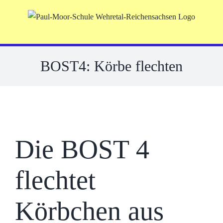
Skip
to
content
BOST4: Körbe flechten
Die BOST 4
flechtet
Körbchen aus