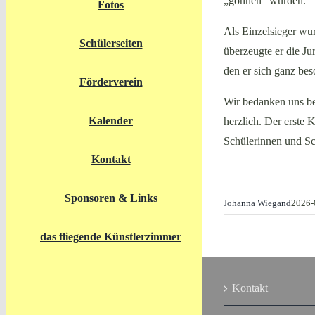
„gönnen“ würden.
Fotos
Als Einzelsieger wu
Schülerseiten
überzeugte er die Ju
den er sich ganz be
Förderverein
Wir bedanken uns be
Kalender
herzlich. Der erste 
Schülerinnen und Sc
Kontakt
Sponsoren & Links
Johanna Wiegand
2026-
das fliegende Künstlerzimmer
Kontakt