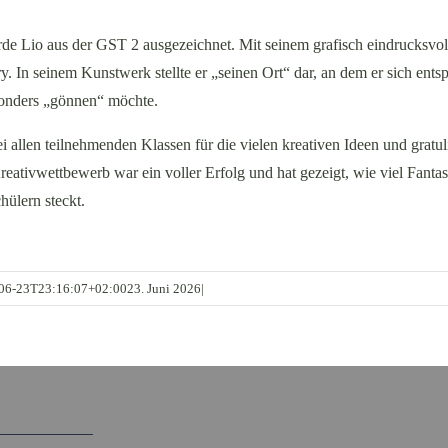
rde Lio aus der GST 2 ausgezeichnet. Mit seinem grafisch eindrucksvo
ry. In seinem Kunstwerk stellte er „seinen Ort“ dar, an dem er sich e
sonders „gönnen“ möchte.
i allen teilnehmenden Klassen für die vielen kreativen Ideen und gra
Kreativwettbewerb war ein voller Erfolg und hat gezeigt, wie viel Fanta
hülern steckt.
06-23T23:16:07+02:00
23. Juni 2026
|